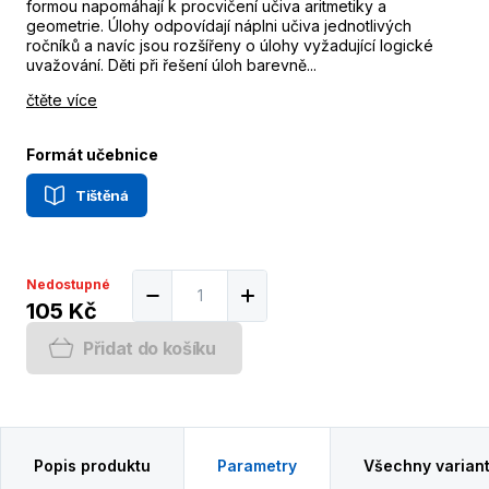
formou napomáhají k procvičení učiva aritmetiky a
geometrie. Úlohy odpovídají náplni učiva jednotlivých
ročníků a navíc jsou rozšířeny o úlohy vyžadující logické
uvažování. Děti při řešení úloh barevně...
čtěte více
Formát učebnice
Tištěná
Nedostupné
105 Kč
Přidat do košíku
Popis produktu
Parametry
Všechny varian