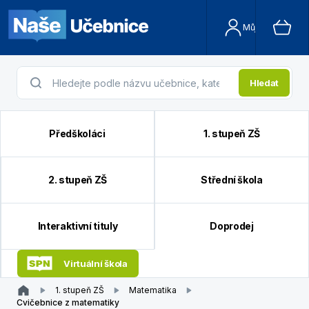
Můj účet
Hledat
Předškoláci
1. stupeň ZŠ
2. stupeň ZŠ
Střední škola
Interaktivní tituly
Doprodej
Virtuální škola
1. stupeň ZŠ
Matematika
Cvičebnice z matematiky