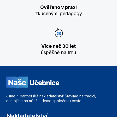
Ověřeno v praxi
zkušenými pedagogy
Více než 30 let
úspěšně na trhu
Jsme 4 partnerská nakladatelství! Stavíme na tradici,
nestojíme na místě! Jdeme společnou cestou!
Nakladatelství