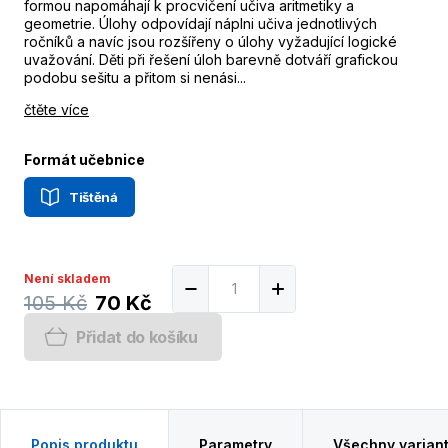
formou napomáhají k procvičení učiva aritmetiky a
geometrie. Úlohy odpovídají náplni učiva jednotlivých
ročníků a navíc jsou rozšířeny o úlohy vyžadující logické
uvažování. Děti při řešení úloh barevně dotváří grafickou
podobu sešitu a přitom si nenási...
čtěte více
Formát učebnice
Tištěná
Není skladem
105 Kč
70 Kč
Přidat do košíku
Popis produktu
Parametry
Všechny varian