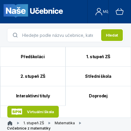
Můj účet
Hledat
Předškoláci
1. stupeň ZŠ
2. stupeň ZŠ
Střední škola
Interaktivní tituly
Doprodej
Virtuální škola
1. stupeň ZŠ
Matematika
Cvičebnice z matematiky