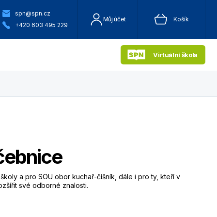
spn@spn.cz
Můj účet
Košík
+420 603 495 229
Virtuální škola
učebnice
koly a pro SOU obor kuchař-číšník, dále i pro ty, kteří v
rozšířit své odborné znalosti.