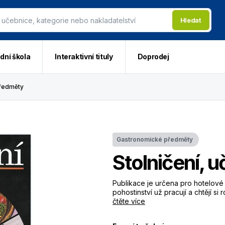
Hledat
dní škola
Interaktivní tituly
Doprodej
ředměty
Gastronomické předměty
Stolničení, 
Publikace je určena pro hotelové š
pohostinství už pracují a chtějí si 
čtěte více