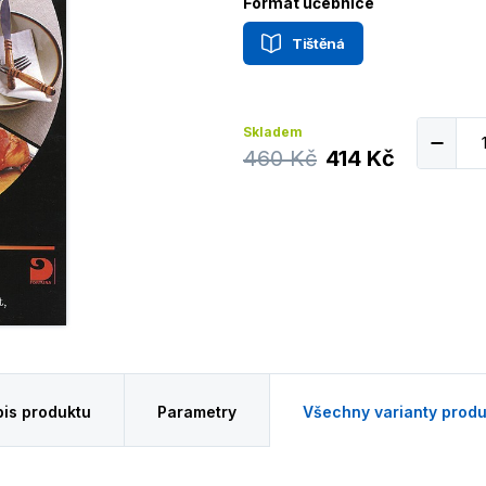
Formát učebnice
Tištěná
Skladem
460 Kč
414 Kč
is produktu
Parametry
Všechny varianty produ