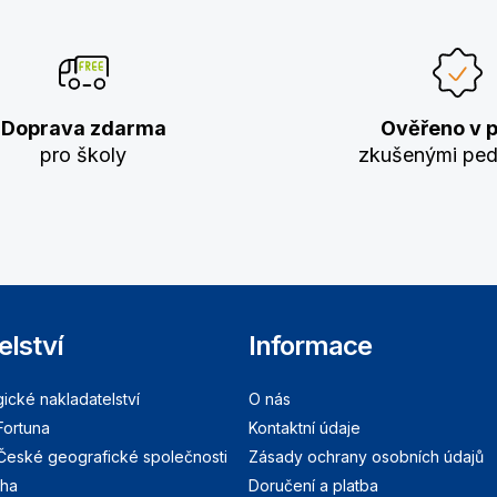
Doprava zdarma
Ověřeno v p
pro školy
zkušenými pe
elství
Informace
cké nakladatelství
O nás
Fortuna
Kontaktní údaje
 České geografické společnosti
Zásady ochrany osobních údajů
aha
Doručení a platba