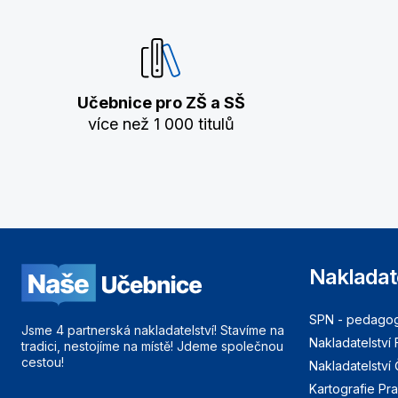
Učebnice pro ZŠ a SŠ
více než 1 000 titulů
Nakladat
SPN - pedagogi
Jsme 4 partnerská nakladatelství! Stavíme na
Nakladatelství 
tradici, nestojíme na místě! Jdeme společnou
cestou!
Nakladatelství
Kartografie Pr