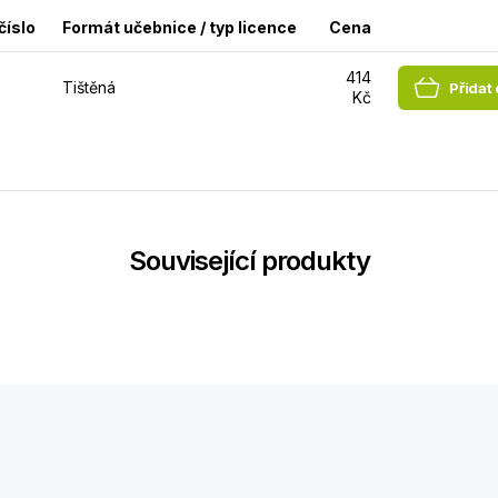
číslo
Formát učebnice / typ licence
Cena
414
Tištěná
Přidat
Kč
Související produkty