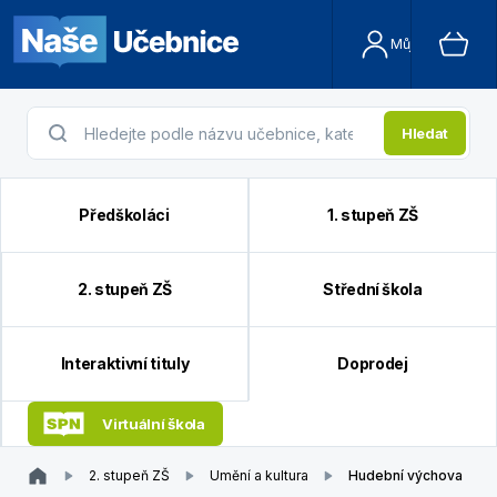
Můj účet
Hledat
Předškoláci
1. stupeň ZŠ
2. stupeň ZŠ
Střední škola
Interaktivní tituly
Doprodej
Virtuální škola
2. stupeň ZŠ
Umění a kultura
Hudební výchova