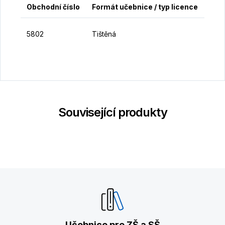
Obchodní číslo
Formát učebnice / typ licence
Cen
1
5802
Tištěná
K
Související produkty
Učebnice pro ZŠ a SŠ