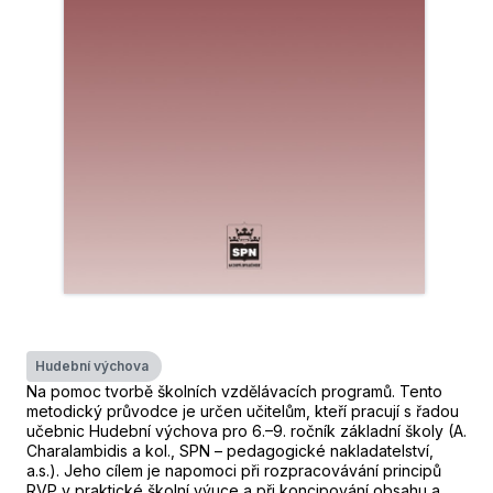
Hudební výchova
Na pomoc tvorbě školních vzdělávacích programů. Tento
metodický průvodce je určen učitelům, kteří pracují s řadou
učebnic Hudební výchova pro 6.–9. ročník základní školy (A.
Charalambidis a kol., SPN – pedagogické nakladatelství,
a.s.). Jeho cílem je napomoci při rozpracovávání principů
RVP v praktické školní výuce a při koncipování obsahu a