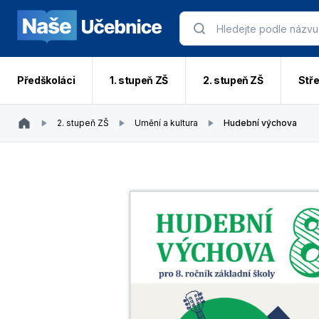
Předškoláci
1. stupeň ZŠ
2. stupeň ZŠ
Stře
2. stupeň ZŠ
Umění a kultura
Hudební výchova