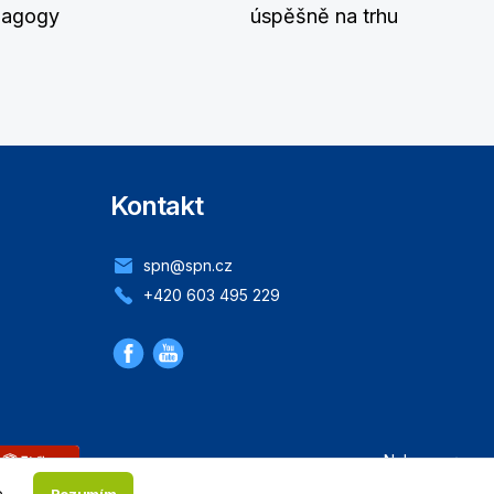
dagogy
úspěšně na trhu
Kontakt
spn@spn.cz
+420 603 495 229
Nahoru
.