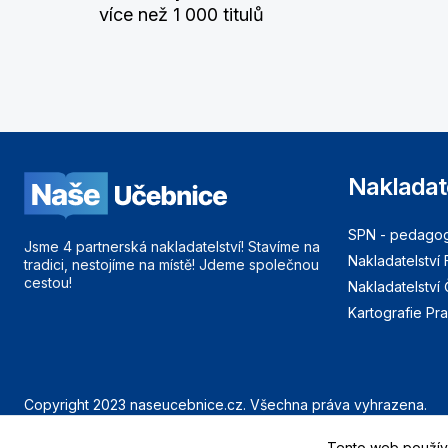
více než 1 000 titulů
Nakladat
SPN - pedagogi
Jsme 4 partnerská nakladatelství! Stavíme na
Nakladatelství 
tradici, nestojíme na místě! Jdeme společnou
cestou!
Nakladatelství
Kartografie Pr
Copyright 2023 naseucebnice.cz. Všechna práva vyhrazena.
Launched from land to cloud by Eluvians
Tento web používá