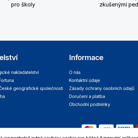
pro školy
zkušenými pe
elství
Informace
cké nakladatelství
O nás
Fortuna
Kontaktní údaje
 České geografické společnosti
Zásady ochrany osobních údajů
aha
Doručení a platba
Obchodní podmínky
 jen nezbytně nutné soubory cookie pro běžné fungování aplikace