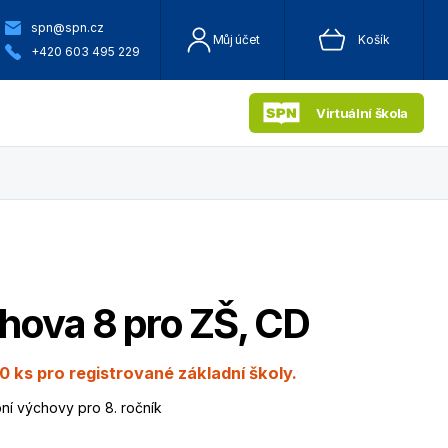
spn@spn.cz
Můj účet
Košík
+420 603 495 229
Virtuální škola
hova 8 pro ZŠ, CD
0 ks pro registrované základní školy.
ní výchovy pro 8. ročník