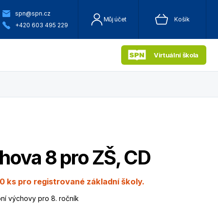
spn@spn.cz
Můj účet
Košík
+420 603 495 229
Virtuální škola
hova 8 pro ZŠ, CD
0 ks pro registrované základní školy.
ní výchovy pro 8. ročník