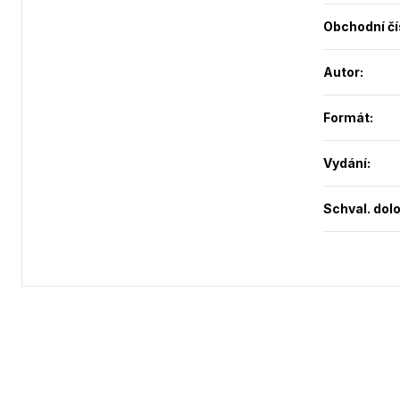
Obchodní čí
Autor
:
Formát
:
Vydání
:
Schval. dol