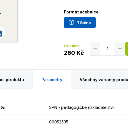
Formát učebnice
Tištěná
Skladem
260 Kč
is produktu
Parametry
Všechny varianty produ
tví
:
SPN - pedagogické nakladatelství
00052535