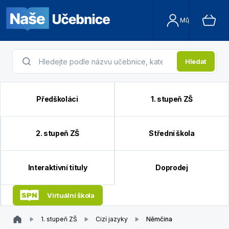
Můj účet
Hledat
Předškoláci
1. stupeň ZŠ
2. stupeň ZŠ
Střední škola
Interaktivní tituly
Doprodej
Virtuální škola
1. stupeň ZŠ
Cizí jazyky
Němčina