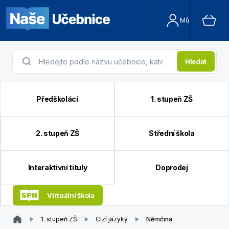
Můj účet
Hledat
Předškoláci
1. stupeň ZŠ
2. stupeň ZŠ
Střední škola
Interaktivní tituly
Doprodej
Virtuální škola
1. stupeň ZŠ
Cizí jazyky
Němčina