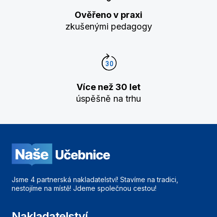
Ověřeno v praxi
zkušenými pedagogy
Více než 30 let
úspěšně na trhu
Jsme 4 partnerská nakladatelství! Stavíme na tradici,
nestojíme na místě! Jdeme společnou cestou!
Nakladatelství