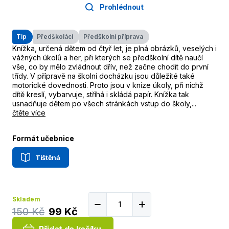
Prohlédnout
Tip
Předškoláci
Předškolní příprava
Knížka, určená dětem od čtyř let, je plná obrázků, veselých i
vážných úkolů a her, při kterých se předškolní dítě naučí
vše, co by mělo zvládnout dřív, než začne chodit do první
třídy. V přípravě na školní docházku jsou důležité také
motorické dovednosti. Proto jsou v knize úkoly, při nichž
dítě kreslí, vybarvuje, stříhá i skládá papír. Knížka tak
usnadňuje dětem po všech stránkách vstup do školy,...
čtěte více
Formát učebnice
Tištěná
Skladem
150 Kč
99 Kč