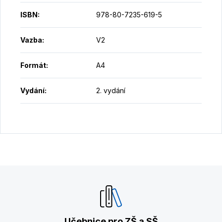
ISBN
:
978-80-7235-619-5
Vazba
:
V2
Formát
:
A4
Vydání
:
2. vydání
Učebnice pro ZŠ a SŠ