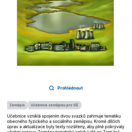
Prohlédnout
Zeměpis
Učebnice zeměpisu pro SŠ
Učebnice vzniklá spojením dvou svazků zahrnuje tematiku
obecného fyzického a sociálního zeměpisu. Kromě dílčích
úprav a aktualizace byly texty rozšířeny, aby plně pokrývaly
učební osnovy. Zejména tematický celek Lidé na Zemi byl