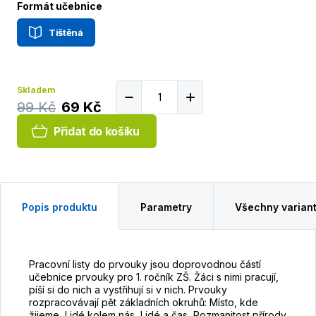
Formát učebnice
Tištěná
Skladem
99 Kč
69 Kč
Přidat do košíku
Popis produktu
Parametry
Všechny varian
Pracovní listy do prvouky jsou doprovodnou částí
učebnice prvouky pro 1. ročník ZŠ. Žáci s nimi pracují,
píší si do nich a vystřihují si v nich. Prvouky
rozpracovávají pět základních okruhů: Místo, kde
žijeme, Lidé kolem nás, Lidé a čas, Rozmanitost přírody