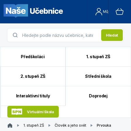
Můj účet
Hledat
Předškoláci
1. stupeň ZŠ
2. stupeň ZŠ
Střední škola
Interaktivní tituly
Doprodej
Virtuální škola
1. stupeň ZŠ
Člověk a jeho svět
Prvouka