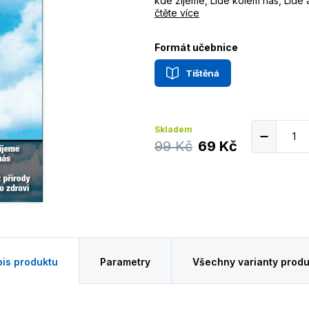
kde žijeme, Lidé kolem nás, Lidé 
čtěte více
Formát učebnice
Tištěná
Skladem
99 Kč
69 Kč
is produktu
Parametry
Všechny varianty produ