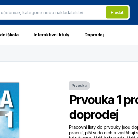
Hledat
dní škola
Interaktivní tituly
Doprodej
Prvouka
Prvouka 1 pro
doprodej
Pracovní listy do prvouky jsou do
pracují, píší si do nich a vystřihu