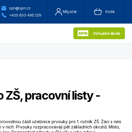
spn@spn.cz
Můj účet
Košík
+420 603 495 229
Virtuální škola
 ZŠ, pracovní listy -
provodnou částí učebnice prvouky pro 1. ročník ZŠ. Žáci s nimi
jí si v nich. Prvouky rozpracovávají pět základních okruhů: Místo,