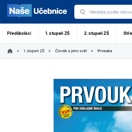
Předškoláci
1. stupeň ZŠ
2. stupeň ZŠ
Stře
1. stupeň ZŠ
Člověk a jeho svět
Prvouka