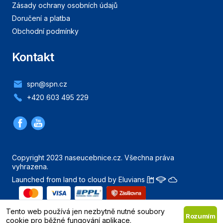
Zásady ochrany osobních údajů
Doručení a platba
Obchodní podmínky
Kontakt
spn@spn.cz
+420 603 495 229
Copyright 2023 naseucebnice.cz. Všechna práva
vyhrazena.
Launched from land to cloud by Eluvians
Nahoru
Tento web používá jen nezbytně nutné soubory
Rozumím
cookie pro běžné fungování aplikace.