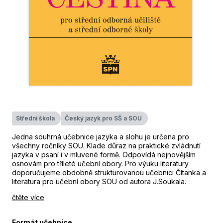
Střední škola
Český jazyk pro SŠ a SOU
Jedna souhrná učebnice jazyka a slohu je určena pro
všechny ročníky SOU. Klade důraz na praktické zvládnutí
jazyka v psaní i v mluvené formě. Odpovídá nejnovějším
osnovám pro tříleté učební obory. Pro výuku literatury
doporučujeme obdobně strukturovanou učebnici Čítanka a
literatura pro učební obory SOU od autora J.Soukala.
čtěte více
Formát učebnice