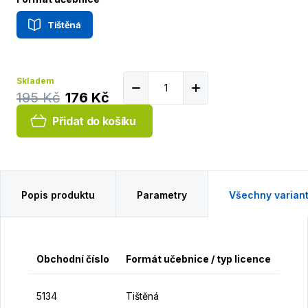
Tištěná
Skladem
195 Kč
176 Kč
Přidat do košíku
Popis produktu
Parametry
Všechny varian
Obchodní číslo
Formát učebnice / typ licence
Cen
1
5134
Tištěná
K