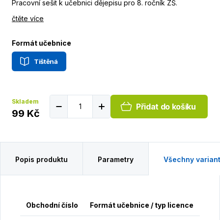
Pracovní sešit k učebnici dějepisu pro 8. ročník ZŠ.
čtěte více
Formát učebnice
Tištěná
Skladem
Přidat do košíku
99 Kč
Popis produktu
Parametry
Všechny varian
Obchodní číslo
Formát učebnice / typ licence
Cen