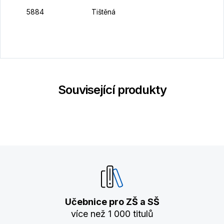
9
5884
Tištěná
K
Související produkty
Učebnice pro ZŠ a SŠ
více než 1 000 titulů