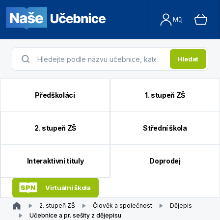
Můj účet
Hledat
Předškoláci
1. stupeň ZŠ
2. stupeň ZŠ
Střední škola
Interaktivní tituly
Doprodej
Virtuální škola
2. stupeň ZŠ
Člověk a společnost
Dějepis
Učebnice a pr. sešity z dějepisu