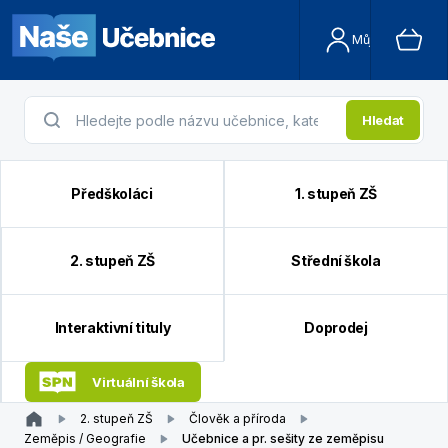
Můj účet
Hledat
Předškoláci
1. stupeň ZŠ
2. stupeň ZŠ
Střední škola
Interaktivní tituly
Doprodej
Virtuální škola
2. stupeň ZŠ
Člověk a příroda
Zeměpis / Geografie
Učebnice a pr. sešity ze zeměpisu