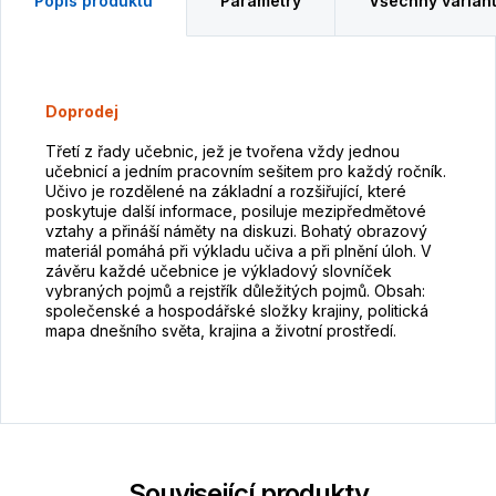
Popis produktu
Parametry
Všechny varian
Doprodej
Třetí z řady učebnic, jež je tvořena vždy jednou
učebnicí a jedním pracovním sešitem pro každý ročník.
Učivo je rozdělené na základní a rozšiřující, které
poskytuje další informace, posiluje mezipředmětové
vztahy a přináší náměty na diskuzi. Bohatý obrazový
materiál pomáhá při výkladu učiva a při plnění úloh. V
závěru každé učebnice je výkladový slovníček
vybraných pojmů a rejstřík důležitých pojmů. Obsah:
společenské a hospodářské složky krajiny, politická
mapa dnešního světa, krajina a životní prostředí.
Související produkty