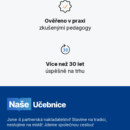
Ověřeno v praxi
zkušenými pedagogy
Více než 30 let
úspěšně na trhu
Jsme 4 partnerská nakladatelství! Stavíme na tradici,
nestojíme na místě! Jdeme společnou cestou!