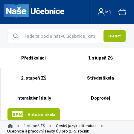
Můj účet
Hledat
Předškoláci
1. stupeň ZŠ
2. stupeň ZŠ
Střední škola
Interaktivní tituly
Doprodej
Virtuální škola
1. stupeň ZŠ
Český jazyk a literatura
Učebnice a pracovní sešity ČJ pro 2.–5. ročník