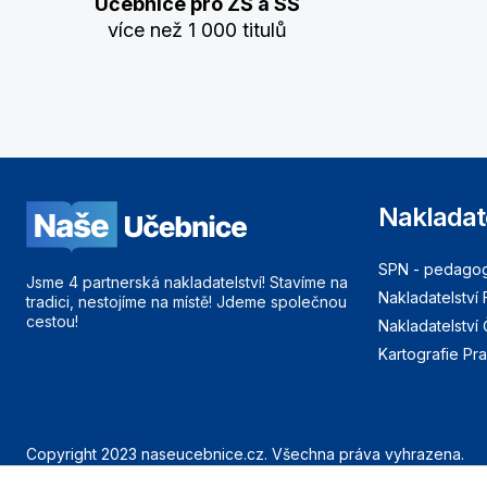
Učebnice pro ZŠ a SŠ
více než 1 000 titulů
Nakladat
SPN - pedagogi
Jsme 4 partnerská nakladatelství! Stavíme na
Nakladatelství 
tradici, nestojíme na místě! Jdeme společnou
cestou!
Nakladatelství
Kartografie Pr
Copyright 2023 naseucebnice.cz. Všechna práva vyhrazena.
Launched from land to cloud by Eluvians