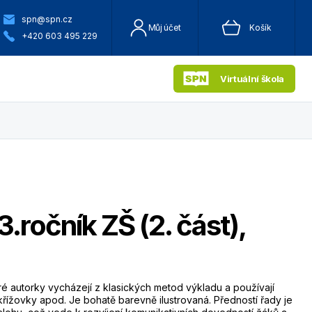
spn@spn.cz
Můj účet
Košík
+420 603 495 229
Virtuální škola
.ročník ZŠ (2. část),
ré autorky vycházejí z klasických metod výkladu a používají
řížovky apod. Je bohatě barevně ilustrovaná. Předností řady je