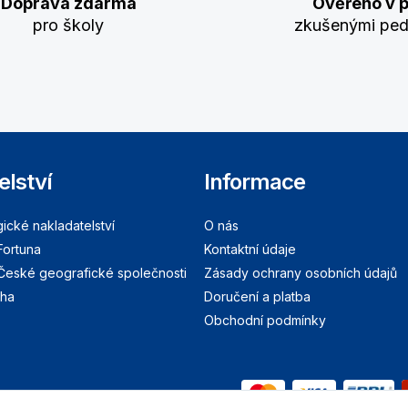
Doprava zdarma
Ověřeno v p
pro školy
zkušenými pe
elství
Informace
cké nakladatelství
O nás
Fortuna
Kontaktní údaje
 České geografické společnosti
Zásady ochrany osobních údajů
aha
Doručení a platba
Obchodní podmínky