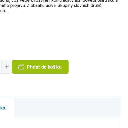
slohu, což vede k rozvíjení komunikativních dovedností žáků a
ého projevu. Z obsahu učiva: Skupiny slovních druhů,
á...
Přidat do košíku
ktu