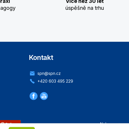
raxi
Více než 30 let
dagogy
úspěšně na trhu
Kontakt
spn@spn.cz
+420 603 495 229
Nahoru