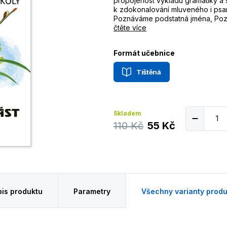
propojenost výkladu gramatiky a 
k zdokonalování mluveného i psan
Poznáváme podstatná jména, Pozn
čtěte více
Formát učebnice
Tištěná
Skladem
110 Kč
55 Kč
is produktu
Parametry
Všechny varianty produ