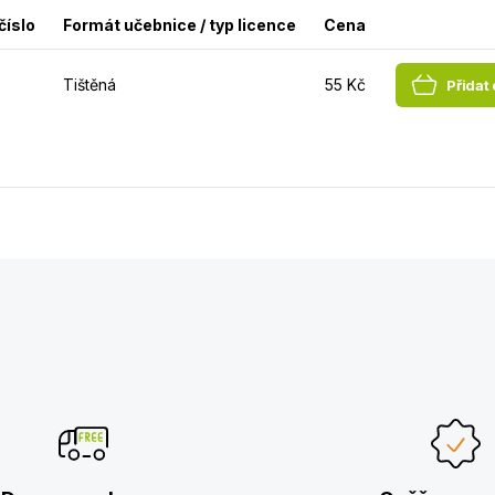
číslo
Formát učebnice / typ licence
Cena
Tištěná
55 Kč
Přidat