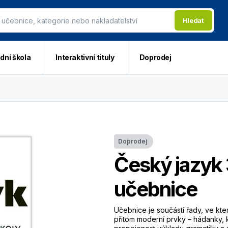
Hledat
dní škola
Interaktivní tituly
Doprodej
Doprodej
Český jazyk 3
učebnice
Učebnice je součástí řady, ve kte
přitom moderní prvky – hádanky, k