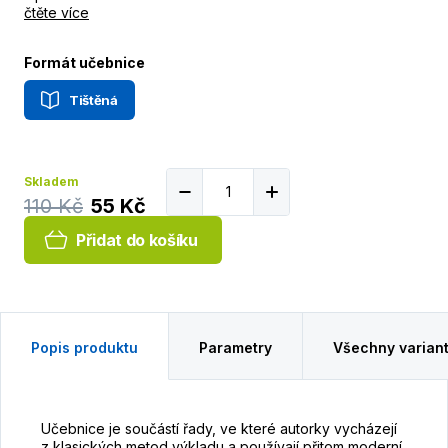
čtěte více
Formát učebnice
Tištěná
Skladem
110 Kč
55 Kč
Přidat do košíku
Popis produktu
Parametry
Všechny varian
Učebnice je součástí řady, ve které autorky vycházejí
z klasických metod výkladu a používají přitom moderní