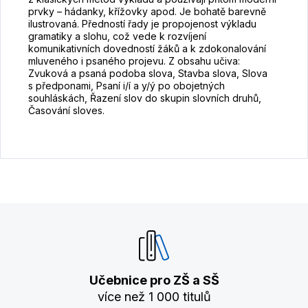
prvky – hádanky, křížovky apod. Je bohatě barevně
ilustrovaná. Předností řady je propojenost výkladu
gramatiky a slohu, což vede k rozvíjení
komunikativních dovedností žáků a k zdokonalování
mluveného i psaného projevu. Z obsahu učiva:
Zvuková a psaná podoba slova, Stavba slova, Slova
s předponami, Psaní i/í a y/ý po obojetných
souhláskách, Řazení slov do skupin slovních druhů,
Časování sloves.
Učebnice pro ZŠ a SŠ
více než 1 000 titulů