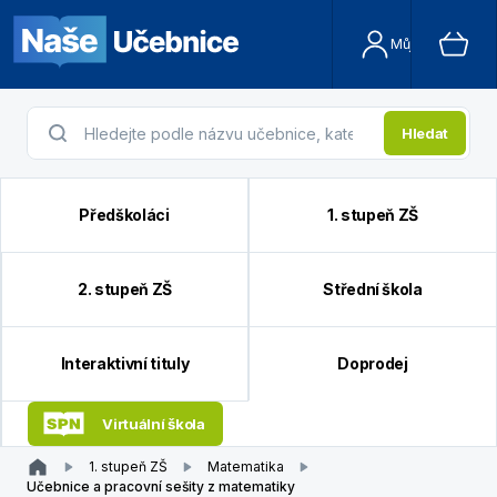
Můj účet
Hledat
Předškoláci
1. stupeň ZŠ
2. stupeň ZŠ
Střední škola
Interaktivní tituly
Doprodej
Virtuální škola
1. stupeň ZŠ
Matematika
Učebnice a pracovní sešity z matematiky