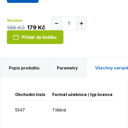
Skladem
199 Kč
179 Kč
Přidat do košíku
Popis produktu
Parametry
Všechny varian
Obchodní číslo
Formát učebnice / typ licence
Cen
1
5547
Tištěná
K