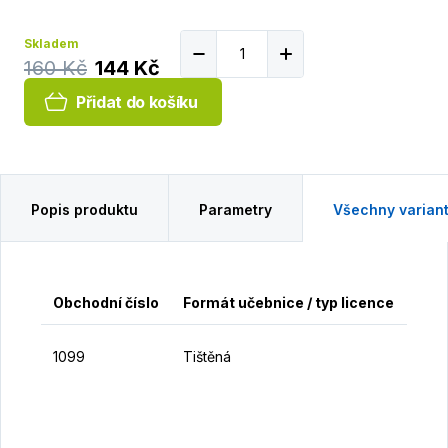
Skladem
160 Kč
144 Kč
Přidat do košíku
Popis produktu
Parametry
Všechny varian
Obchodní číslo
Formát učebnice / typ licence
Cen
1
1099
Tištěná
K