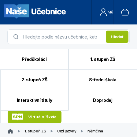
Můj účet
Hledat
Předškoláci
1. stupeň ZŠ
2. stupeň ZŠ
Střední škola
Interaktivní tituly
Doprodej
Virtuální škola
1. stupeň ZŠ
Cizí jazyky
Němčina