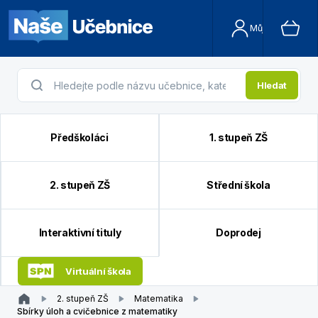
Můj účet
Hledat
Předškoláci
1. stupeň ZŠ
2. stupeň ZŠ
Střední škola
Interaktivní tituly
Doprodej
Virtuální škola
2. stupeň ZŠ
Matematika
Sbírky úloh a cvičebnice z matematiky