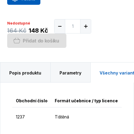
Nedostupné
164 Kč
148 Kč
Přidat do košíku
Popis produktu
Parametry
Všechny varian
Obchodní číslo
Formát učebnice / typ licence
Cen
1
1237
Tištěná
K