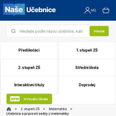
Můj účet
Hledat
Předškoláci
1. stupeň ZŠ
2. stupeň ZŠ
Střední škola
Interaktivní tituly
Doprodej
Virtuální škola
2. stupeň ZŠ
Matematika
Učebnice a pracovní sešity z matematiky