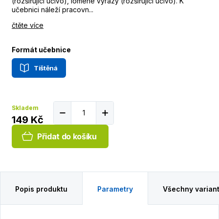
(rozšiřující učivo), lomené výrazy (rozšiřující učivo). K
učebnici náleží pracovn...
čtěte více
Formát učebnice
Tištěná
Skladem
149 Kč
Přidat do košíku
Popis produktu
Parametry
Všechny varian