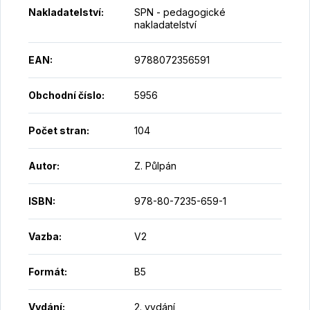
Nakladatelství
:
SPN - pedagogické
nakladatelství
EAN
:
9788072356591
Obchodní číslo
:
5956
Počet stran
:
104
Autor
:
Z. Půlpán
ISBN
:
978-80-7235-659-1
Vazba
:
V2
Formát
:
B5
Vydání
:
2. vydání