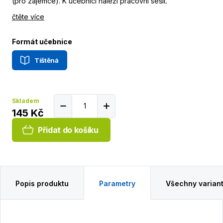
(pro zájemce). K učebnici náleží pracovní sešit.
čtěte více
Formát učebnice
Tištěná
Skladem
145 Kč
Přidat do košíku
Popis produktu
Parametry
Všechny varian