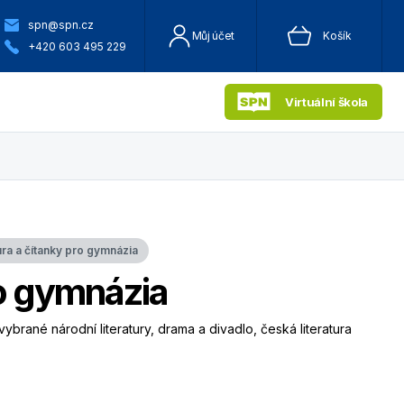
spn@spn.cz
Můj účet
Košík
+420 603 495 229
Virtuální škola
ura a čítanky pro gymnázia
o gymnázia
vybrané národní literatury, drama a divadlo, česká literatura