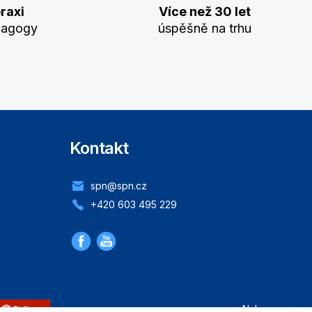
raxi
Více než 30 let
dagogy
úspěšně na trhu
Kontakt
spn@spn.cz
+420 603 495 229
Nahoru