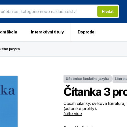
Hledat
dní škola
Interaktivní tituly
Doprodej
kého jazyka
Učebnice českého jazyka
Literat
Čítanka 3 pr
Obsah čítanky: světová literatura, 
(autorské profily).
čtěte více