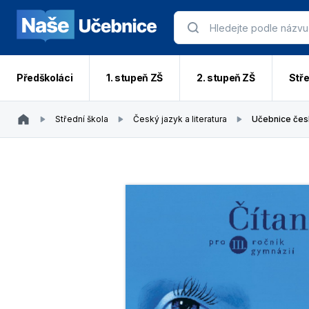
Předškoláci
1. stupeň ZŠ
2. stupeň ZŠ
Stře
Střední škola
Český jazyk a literatura
Učebnice čes