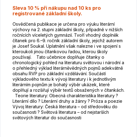
Sleva 10 % při nákupu nad 10 ks pro
registrované základní školy.
Osvědčená publikace je určena pro výuku literární
výchovy na 2. stupni základní školy, případně v nižších
ročnících víceletých gymnázií. Tvoří vhodný doplněk
čítanek pro 6.–9. ročník základní školy, jejichž autorem
je Josef Soukal. Uplatnění však nalezne i ve spojení s
kteroukoli jinou čítankovou řadou, kterou školy
používají. Tato učebnice doplňuje čítanky o
chronologický pohled na literaturu světovou i národní a
o přehledný výklad literárněvědných pojmů adekvátně
obsahu RVP pro základní vzdělávání. Součástí
výkladového textu k vývoji literatury i k jednotlivým
literárním pojmům je bohatý výběr ukázek, které
doplňují a rozšiřují výběr textů obsažených v čítankách.
Teorie literatury: Obecná charakteristika literatury ?
Literární dílo ? Literární druhy a žánry ? Próza a poezie
Vývoj literatury: Česká literatura – od středověku do
současnosti ? Světová literatura – od nejstarších
světových literatur do současnosti