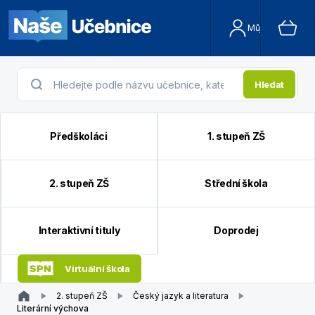
Můj účet
Hledat
Předškoláci
1. stupeň ZŠ
2. stupeň ZŠ
Střední škola
Interaktivní tituly
Doprodej
Virtuální škola
2. stupeň ZŠ
Český jazyk a literatura
Literární výchova